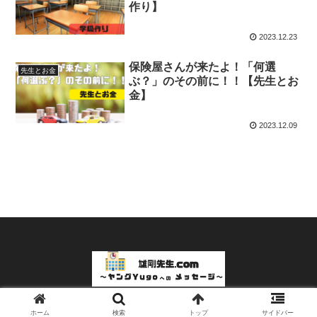
作り】
2023.12.23
保険屋さんが来たよ！「何選
先生とお金
ぶ？」のその前に！！【先生とお
金】
2023.12.09
© 2023 雄剛先生.com～ヤングYugoへのメッセージ～.
ホーム
検索
トップ
サイドバー