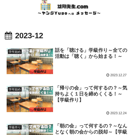
2023-12
話を「聴ける」学級作り～全ての
学年始め
活動は「聴く」から始まる！～
2023.12.27
「帰りの会」って何するの？～気
学年始め
持ちよく１日を締めくくる！～
【学級作り】
2023.12.24
「朝の会」って何するの？～なん
学級作り
となく朝の会からの脱却～【学級