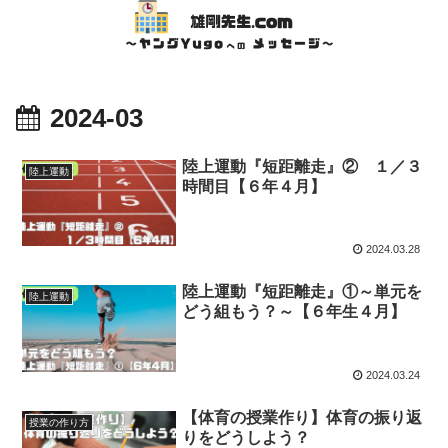
2024-03
陸上運動『短距離走』② １／３
陸上運動
時間目【６年４月】
2024.03.28
陸上運動『短距離走』①～単元を
陸上運動
どう組もう？～【６年生４月】
2024.03.24
【体育の授業作り】体育の振り返
授業の作り方
りをどうしよう？