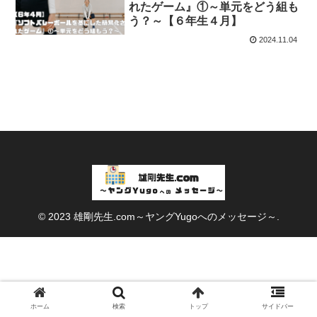
れたゲーム』①～単元をどう組も
う？～【６年生４月】
2024.11.04
© 2023 雄剛先生.com～ヤングYugoへのメッセージ～.
ホーム
検索
トップ
サイドバー