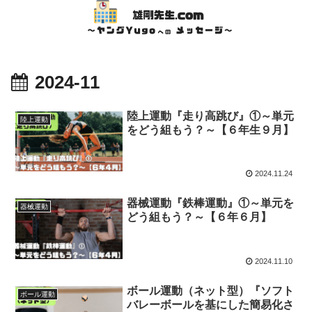
2024-11
陸上運動『走り高跳び』①～単元
陸上運動
をどう組もう？～【６年生９月】
2024.11.24
器械運動『鉄棒運動』①～単元を
器械運動
どう組もう？～【６年６月】
2024.11.10
ボール運動（ネット型）『ソフト
ボール運動
バレーボールを基にした簡易化さ