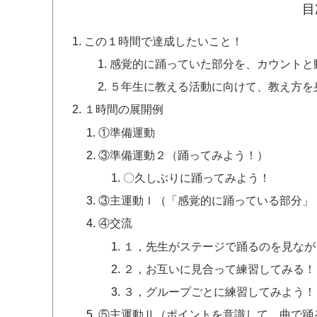
目
この１時間で達成したいこと！
感覚的に踊っていた部分を、カウントと
５年生に教える活動に向けて、教え方を
１時間の展開例
①準備運動
③準備運動２（踊ってみよう！）
〇久しぶりに踊ってみよう！
③主運動Ⅰ（「感覚的に踊っている部分」
④交流
１，先生がステージで踊るのを見なが
２，お互いに見合って練習してみる！
３，グループごとに練習してみよう！
⑤主運動Ⅱ（ポイントを意識して、曲で踊