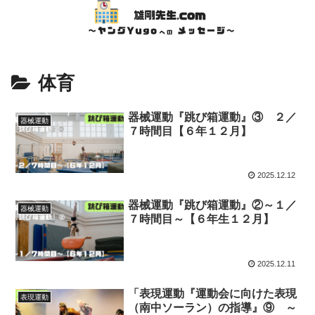
体育
器械運動『跳び箱運動』③ ２／
器械運動
７時間目【６年１２月】
2025.12.12
器械運動『跳び箱運動』②～１／
器械運動
７時間目～【６年生１２月】
2025.12.11
「表現運動『運動会に向けた表現
表現運動
（南中ソーラン）の指導』⑨ ～