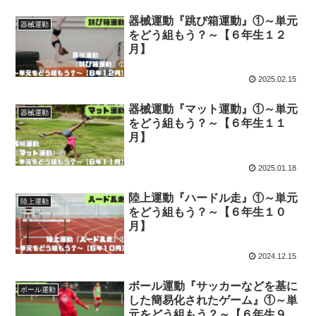
器械運動『跳び箱運動』①～単元
器械運動
をどう組もう？～【６年生１２
月】
2025.02.15
器械運動『マット運動』①～単元
器械運動
をどう組もう？～【６年生１１
月】
2025.01.18
陸上運動『ハードル走』①～単元
陸上運動
をどう組もう？～【６年生１０
月】
2024.12.15
ボール運動『サッカーなどを基に
ボール運動
した簡易化されたゲーム』①～単
元をどう組もう？～【６年生９