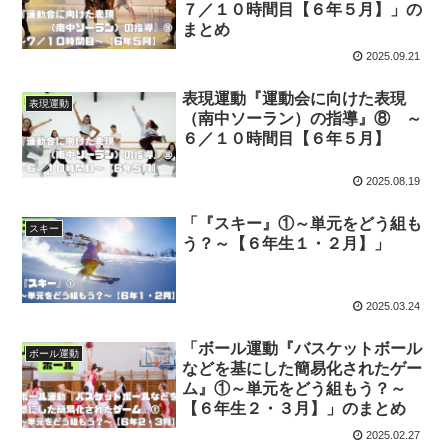
７／１０時間目【６年５月】」の
まとめ
2025.09.21
表現運動『運動会に向けた表現
表現運動
（南中ソーラン）の指導』⑧ ～
６／１０時間目【６年５月】
2025.08.19
「『スキー』①～単元をどう組も
スキー
う？～【６年生１・２月】」
2025.03.24
「ボール運動『バスケットボール
ボール運動
などを基にした簡易化されたゲー
ム』①～単元をどう組もう？～
【６年生２・３月】」のまとめ
2025.02.27