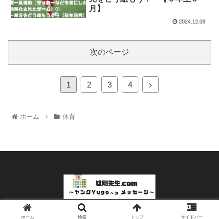
月】
2024.12.08
次のページ
1
2
3
4
ホーム
体育
© 2023 雄剛先生.com～ヤングYugoへのメッセージ～.
ホーム
検索
トップ
サイドバー