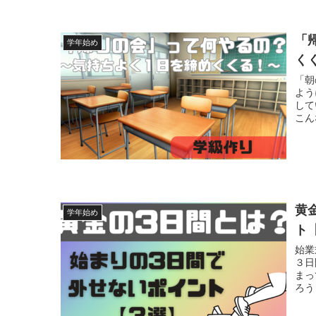
「
学年始め
く
「朝
よう
して
こん
黄
学年始め
ト
始業
３日
まっ
ろう