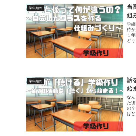
当
学年始め
組
学級
待が
１年
どう
話
学年始め
始
なん
た後
の？
はど