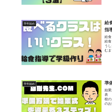
給
学年始め
指
給食
給食
うし
むま
準
学年始め
始業
表 
校の
のお