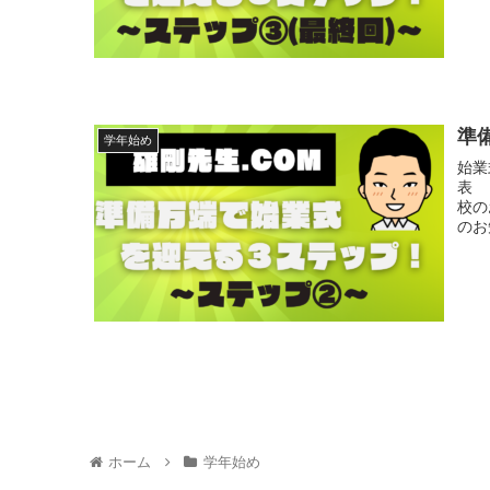
準
学年始め
始業
表 
校の
のお
ホーム
学年始め