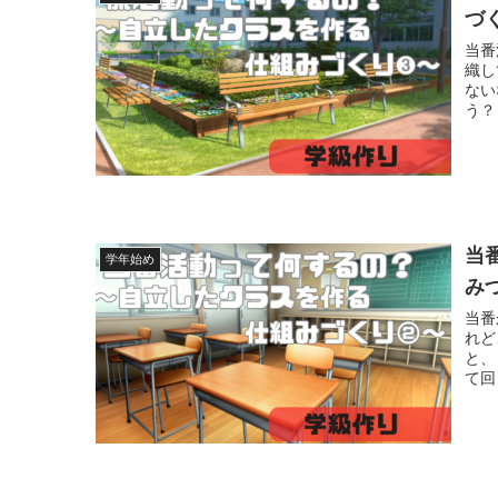
づ
当番
織し
ない
う？
当
学年始め
み
当番
れど
と、
て回