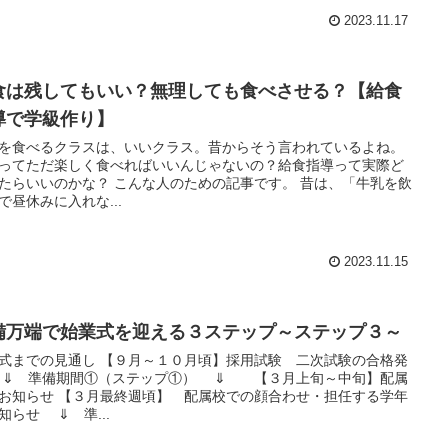
2023.11.17
食は残してもいい？無理しても食べさせる？【給食
導で学級作り】
を食べるクラスは、いいクラス。昔からそう言われているよね。
ってただ楽しく食べればいいんじゃないの？給食指導って実際ど
たらいいのかな？ こんな人のための記事です。 昔は、「牛乳を飲
で昼休みに入れな...
2023.11.15
備万端で始業式を迎える３ステップ～ステップ３～
式までの見通し 【９月～１０月頃】採用試験 二次試験の合格発
⇓ 準備期間①（ステップ①） ⇓ 【３月上旬～中旬】配属
お知らせ 【３月最終週頃】 配属校での顔合わせ・担任する学年
知らせ ⇓ 準...